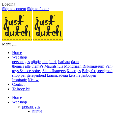
Loading...
Skip to content
Skip to footer
Menu
Home
Webshop
personages
nijntje
nina
boris
barbara
daan
thema's
alle thema's
Mauritshuis
Mondriaan
Rijksmuseum
Van
toys & accessoires
Sleutelhangers
Kleertjes
Baby 0+
speelgoed
shop per gelegenheid
kraamcadeau
kerst
regenbogen
Inspiratie
Nieuw
Contact
Te koop bij
Home
Webshop
personages
nijntje