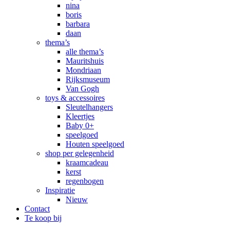
nina
boris
barbara
daan
thema’s
alle thema’s
Mauritshuis
Mondriaan
Rijksmuseum
Van Gogh
toys & accessoires
Sleutelhangers
Kleertjes
Baby 0+
speelgoed
Houten speelgoed
shop per gelegenheid
kraamcadeau
kerst
regenbogen
Inspiratie
Nieuw
Contact
Te koop bij