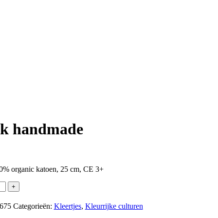
urk handmade
0% organic katoen, 25 cm, CE 3+
+
5675
Categorieën:
Kleertjes
,
Kleurrijke culturen