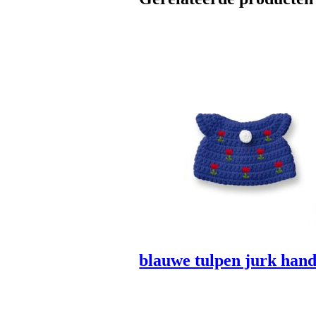
aantal
blauwe tulpen jurk ha