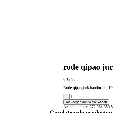
rode qipao j
€
12,95
Rode qipao jurk handmade, 10
rode
-
qipao
Toevoegen aan winkelwagen
jurk
Artikelnummer:
872 061 850 
handmade
Gerelateerde producten