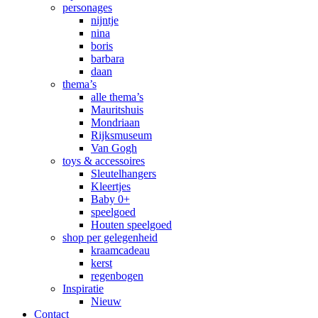
personages
nijntje
nina
boris
barbara
daan
thema’s
alle thema’s
Mauritshuis
Mondriaan
Rijksmuseum
Van Gogh
toys & accessoires
Sleutelhangers
Kleertjes
Baby 0+
speelgoed
Houten speelgoed
shop per gelegenheid
kraamcadeau
kerst
regenbogen
Inspiratie
Nieuw
Contact