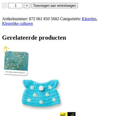
pastel
-
+
Toevoegen aan winkelwagen
roze
qipao
Artikelnummer:
jurk
872 061 850 5682
Categorieën:
Kleertjes
,
Kleurrijke culturen
handmade
aantal
Gerelateerde producten