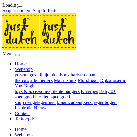
Loading...
Skip to content
Skip to footer
Menu
Home
Webshop
personages
nijntje
nina
boris
barbara
daan
thema's
alle thema's
Mauritshuis
Mondriaan
Rijksmuseum
Van Gogh
toys & accessoires
Sleutelhangers
Kleertjes
Baby 0+
speelgoed
Houten speelgoed
shop per gelegenheid
kraamcadeau
kerst
regenbogen
Inspiratie
Nieuw
Contact
Te koop bij
Home
Webshop