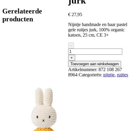
jurk
Gerelateerde
€
27,95
producten
Nijntje handmade en haar pastel
gele ruitjes jurk, 100% organic
katoen, 25 cm, CE 3+
Nijntje
-
handmade
en
+
haar
Toevoegen aan winkelwagen
pastel
Artikelnummer:
872 108 267
gele
8964
Categorieën:
nijntje
,
ruitjes
ruitjes
jurk
aantal