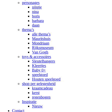
personages
nijntje
nina
boris
barbara
daan
thema’s
alle thema’s
Mauritshuis
Mondriaan
Rijksmuseum
Van Gogh
toys & accessoires
Sleutelhangers
Kleertjes
Baby 0+
speelgoed
Houten speelgoed
shop per gelegenheid
kraamcadeau
kerst
regenbogen
Inspiratie
Nieuw
Contact