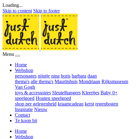
Loading...
Skip to content
Skip to footer
Menu
Home
Webshop
personages
nijntje
nina
boris
barbara
daan
thema's
alle thema's
Mauritshuis
Mondriaan
Rijksmuseum
Van Gogh
toys & accessoires
Sleutelhangers
Kleertjes
Baby 0+
speelgoed
Houten speelgoed
shop per gelegenheid
kraamcadeau
kerst
regenbogen
Inspiratie
Nieuw
Contact
Te koop bij
Home
Webshop