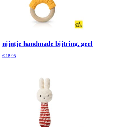
nijntje handmade bijtring, geel
€
18,95