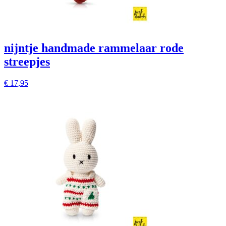
nijntje handmade rammelaar rode
streepjes
€
17,95