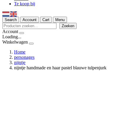
Te koop bij
Search
Account
Cart
Menu
Zoeken
Zoeken
Account
Loading...
Winkelwagen
Home
personages
nijntje
nijntje handmade en haar pastel blauwe tulpenjurk