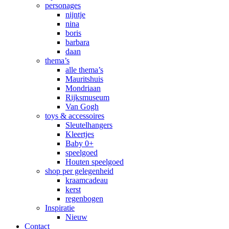
personages
nijntje
nina
boris
barbara
daan
thema’s
alle thema’s
Mauritshuis
Mondriaan
Rijksmuseum
Van Gogh
toys & accessoires
Sleutelhangers
Kleertjes
Baby 0+
speelgoed
Houten speelgoed
shop per gelegenheid
kraamcadeau
kerst
regenbogen
Inspiratie
Nieuw
Contact