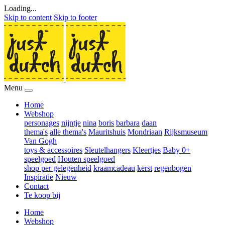
Loading...
Skip to content
Skip to footer
Menu
Home
Webshop
personages
nijntje
nina
boris
barbara
daan
thema's
alle thema's
Mauritshuis
Mondriaan
Rijksmuseum
Van Gogh
toys & accessoires
Sleutelhangers
Kleertjes
Baby 0+
speelgoed
Houten speelgoed
shop per gelegenheid
kraamcadeau
kerst
regenbogen
Inspiratie
Nieuw
Contact
Te koop bij
Home
Webshop