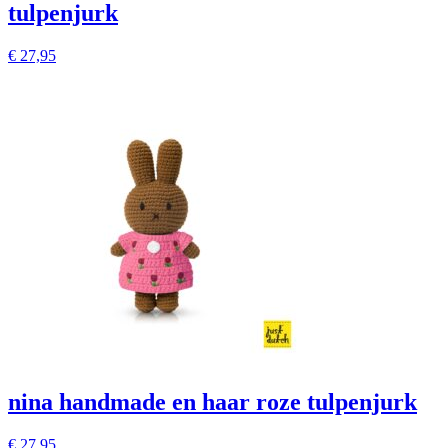
tulpenjurk
€
27,95
nina handmade en haar roze tulpenjurk
€
27,95