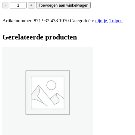
nijntje
-
+
Toevoegen aan winkelwagen
handmade
en
Artikelnummer:
haar
871 932 438 1970
Categorieën:
nijntje
,
Tulpen
pastel
blauwe
Gerelateerde producten
tulpenjurk
aantal