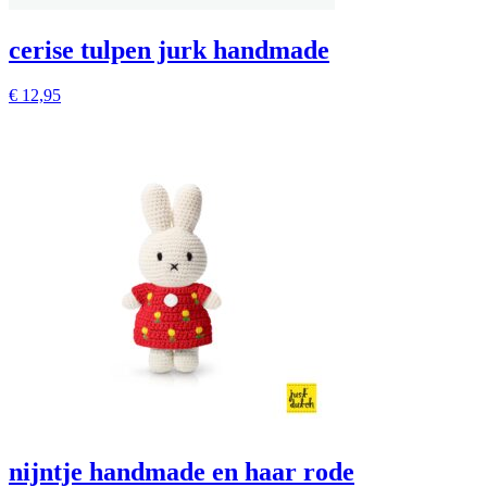
cerise tulpen jurk handmade
€
12,95
nijntje handmade en haar rode