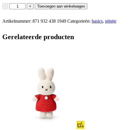
nijntje
-
+
Toevoegen aan winkelwagen
handmade
en
Artikelnummer:
haar
871 932 438 1949
Categorieën:
basics
,
nijntje
pastel
blauwe
Gerelateerde producten
jurk
aantal