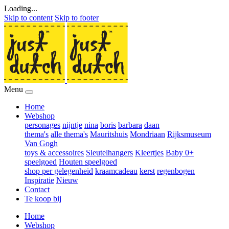
Loading...
Skip to content
Skip to footer
Menu
Home
Webshop
personages
nijntje
nina
boris
barbara
daan
thema's
alle thema's
Mauritshuis
Mondriaan
Rijksmuseum
Van Gogh
toys & accessoires
Sleutelhangers
Kleertjes
Baby 0+
speelgoed
Houten speelgoed
shop per gelegenheid
kraamcadeau
kerst
regenbogen
Inspiratie
Nieuw
Contact
Te koop bij
Home
Webshop