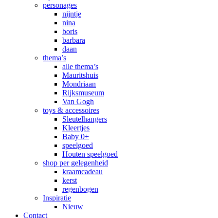
personages
nijntje
nina
boris
barbara
daan
thema’s
alle thema’s
Mauritshuis
Mondriaan
Rijksmuseum
Van Gogh
toys & accessoires
Sleutelhangers
Kleertjes
Baby 0+
speelgoed
Houten speelgoed
shop per gelegenheid
kraamcadeau
kerst
regenbogen
Inspiratie
Nieuw
Contact