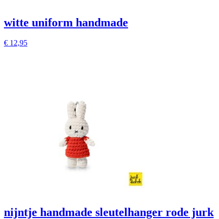
witte uniform handmade
€
12,95
nijntje handmade sleutelhanger rode jurk