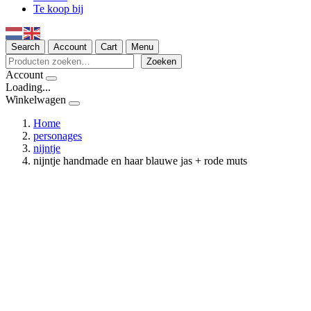
Te koop bij
Search
Account
Cart
Menu
Zoeken
Zoeken
Account
Loading...
Winkelwagen
Home
personages
nijntje
nijntje handmade en haar blauwe jas + rode muts