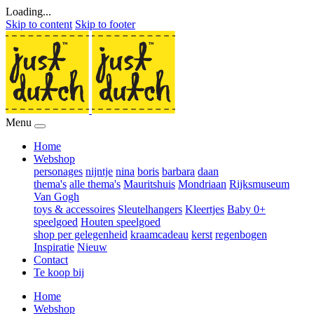
Loading...
Skip to content
Skip to footer
Menu
Home
Webshop
personages
nijntje
nina
boris
barbara
daan
thema's
alle thema's
Mauritshuis
Mondriaan
Rijksmuseum
Van Gogh
toys & accessoires
Sleutelhangers
Kleertjes
Baby 0+
speelgoed
Houten speelgoed
shop per gelegenheid
kraamcadeau
kerst
regenbogen
Inspiratie
Nieuw
Contact
Te koop bij
Home
Webshop