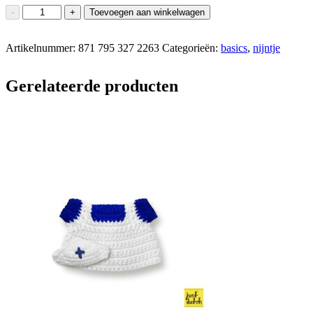
nijntje
-
+
Toevoegen aan winkelwagen
handmade
en
Artikelnummer:
haar
871 795 327 2263
Categorieën:
basics
,
nijntje
blauwe
jas
Gerelateerde producten
+
rode
muts
aantal