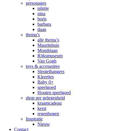
personages
nijntje
nina
boris
barbara
daan
thema’s
alle thema’s
Mauritshuis
Mondriaan
Rijksmuseum
Van Gogh
toys & accessoires
Sleutelhangers
Kleertjes
Baby 0+
speelgoed
Houten speelgoed
shop per gelegenheid
kraamcadeau
kerst
regenbogen
Inspiratie
Nieuw
Contact