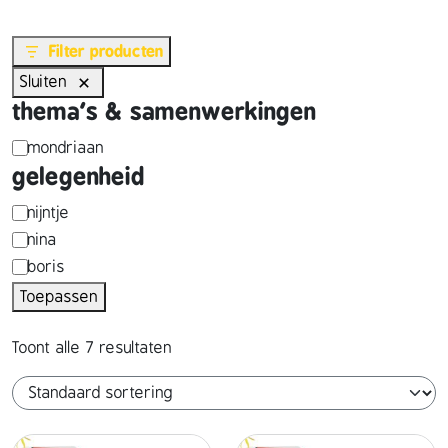
Filter producten
Sluiten
thema's & samenwerkingen
t
mondriaan
gelegenheid
h
e
p
nijntje
nina
m
e
boris
a
r
Toepassen
'
s
s
o
Toont alle 7 resultaten
&
n
s
a
a
g