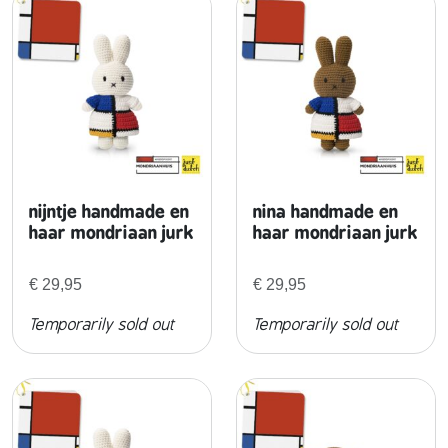
m
e
e
n
w
e
r
nijntje handmade en
nina handmade en
k
haar mondriaan jurk
haar mondriaan jurk
i
n
€
29,95
€
29,95
g
Temporarily sold out
Temporarily sold out
e
n